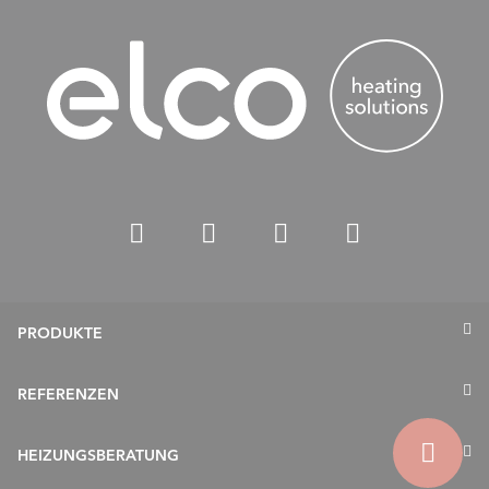
PRODUKTE
Wärmepumpen
REFERENZEN
Gasheizung
HEIZUNGSBERATUNG
Ölheizung