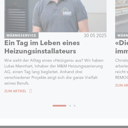
30 05 2025
WÄRMESERVICE
WÄRM
Ein Tag im Leben eines
«Di
Heizungsinstallateurs
imm
Wie sieht der Alltag eines «Heizigers» aus? Wir haben
Christ
Lukas Mannhart, Inhaber der M&M Heizungssanierung
arbeit
AG, einen Tag lang begleitet. Anhand drei
reicht
verschiedener Projekte zeigt sich die ganze Vielfalt
REMOC
seines Berufs.
ZUM AR
ZUM ARTIKEL