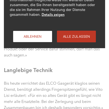
zusammen, die Sie ihnen bereitgestellt haben oder
Das Lob freut den ELCO Servicetechniker: «Der Kontakt
die sie im Rahmen Ihrer Nutzung der Dienste
mit den Kundinnen und Kunden macht unsere Arbeit
gesammelt haben.
Details zeigen
abwechslungsreich. Wenn wir dann auch noch eine
solche Wertschätzung erhalten, macht es die Arbeit
besonders schön.» Das gehöre sich so, meint Bettina
ABLEHNEN
ALLE ZULASSEN
Schmutz: «Ich finde, dass man nicht immer nur
reklamieren soll, wenn etwas nicht stimmt. Wenn ein
Produkt oder der Service dafür stimmen, darf man das
auch sagen.»
Langlebige Technik
Bis heute verrichtet das ELCO Gasgerät klaglos seinen
Dienst, benötigt allerdings Fingerspitzengefühl, wie Vito
Lisi erläutert: «Für ein so altes Gerät gibt es längst nicht
mehr alle Ersatzteile. Bei der Zerlegung und beim
Zusammenbauen bin ich deshalb besonders vorsichtig.»