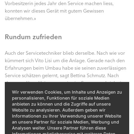
Vorbesitzerin jedes Jahr den Service machen liess,
konnten wir dieses Gerät mit gutem Gewissen
übernehmen.»
Rundum zufrieden
Auch der Servicetechniker blieb derselbe. Nach wie vor
kümmert sich Vito Lisi um die Anlage. Gerade nach den
Erfahrungen beim Umbau habe sie seinen zuverlässigen
Service schätzen gelernt, sagt Bettina Schmutz. Nach
dem regulären Heizungsservice im Sommer schrieb sie
eine E-Mail an das ELCO Service Center: «Vito Lisi ist
Wir verwenden Cookies, um Inhalte und Anzeigen zu
einer der kompetentesten und freundlichsten
personalisieren, Funktionen für soziale Medien
anbieten zu können und die Zugriffe auf unsere
Handwerker, der bei uns seit mehr als drei Jahren
Website zu analysieren. Außerdem geben wir
vorbeikommt. Seine freundliche und angenehme Art, das
Informationen zu Ihrer Verwendung unserer Website
gepflegte Auftreten sowie seine Fachkompetenz
an unsere Partner für soziale Medien, Werbung und
beeindrucken mich jedes Mal.»
Analysen weiter. Unsere Partner führen diese
Informationen möglicherweise mit weiteren Daten