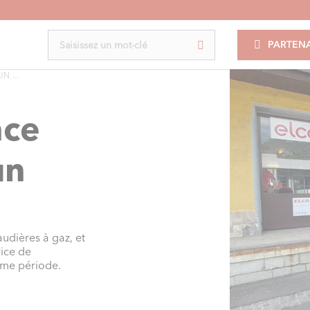
PARTENA
 ...
nce
un
udières à gaz, et
vice de
me période.