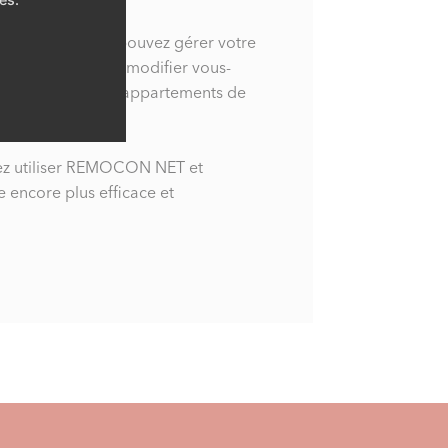
OCON NET, vous pouvez gérer votre
n’importe où, et modifier vous-
s. Idéal pour les appartements de
ondaires.
tez utiliser REMOCON NET et
e encore plus efficace et