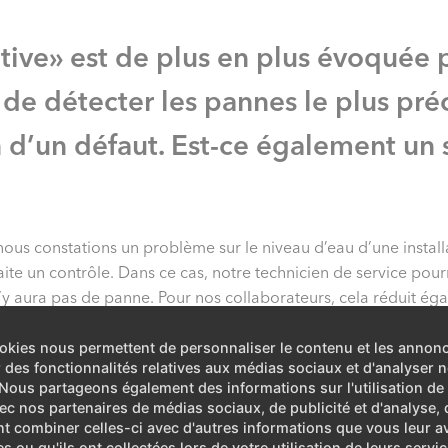
ive» est de plus en plus évoquée 
e de détecter les pannes le plus pr
d’un défaut. Est-ce également un s
ous constations un problème sur le niveau d’eau d’une installa
te un contrôle. Dans ce cas, notre technicien de service pourr
n’y aura pas de panne. Pour nos collaborateurs, cela réduit égal
uet. En d’autres termes: si nous pouvons suivre et entretenir l
’interventions d’urgence». Un avantage pour tous.
okies nous permettent de personnaliser le contenu et les annon
ir des fonctionnalités relatives aux médias sociaux et d'analyser n
. Nous partageons également des informations sur l'utilisation de
vec nos partenaires de médias sociaux, de publicité et d'analyse, 
t combiner celles-ci avec d'autres informations que vous leur a
es ou qu'ils ont collectées lors de votre utilisation de leurs servic