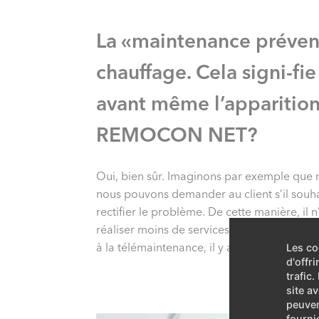
La «maintenance prévent
chauffage. Cela signi-fi
avant même l’apparition 
REMOCON NET?
Oui, bien sûr. Imaginons par exemple que n
nous pouvons demander au client s’il souhai
rectifier le problème. De cette manière, il 
réaliser moins de services de soir et de piq
à la télémaintenance, il y a bien moins «d
Les co
d'offr
trafic
site a
peuven
fourni