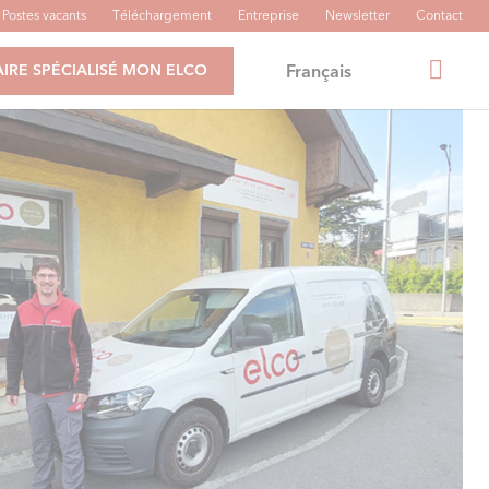
Postes vacants
Téléchargement
Entreprise
Newsletter
Contact
Français
IRE SPÉCIALISÉ MON ELCO