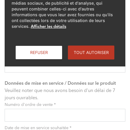
Adresse de l'installation
médias sociaux, de publicité et d'analyse, qui
Rue / No.
peuvent combiner celles-ci avec d'autres
*
informations que vous leur avez fournies ou qu'ils
ont collectées lors de votre utilisation de leurs
services.
Afficher les détails
PLZ
*
REFUSER
TOUT AUTORISER
Lieu
*
Données de mise en service / Données sur le produit
Veuillez noter que nous avons besoin d'un délai de 7
jours ouvrables.
Numéro d'ordre de vente
*
Date de mise en service souhaitée
*