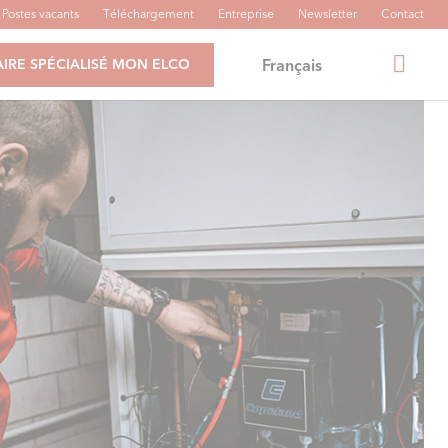
Postes vacants
Téléchargement
Entreprise
Newsletter
Contact
Français
IRE SPÉCIALISÉ MON ELCO