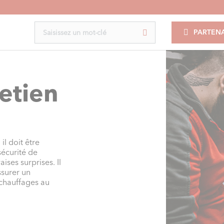
PARTENA
retien
l doit être
sécurité de
ises surprises. Il
ssurer un
 chauffages au