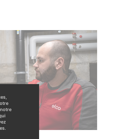
ces,
otre
 notre
qui
vez
es.