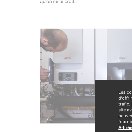
qu’on ne le croit.»
Les co
d'offr
trafic
site a
peuven
fourni
Affiche