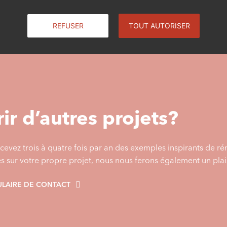
REFUSER
TOUT AUTORISER
ir d’autres projets?
cevez trois à quatre fois par an des exemples inspirants de r
es sur votre propre projet, nous nous ferons également un plais
LAIRE DE CONTACT