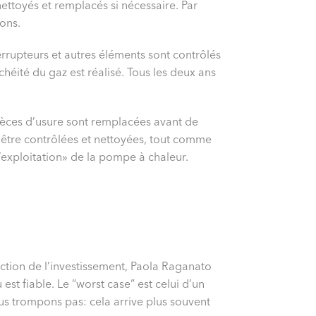
nettoyés et remplacés si nécessaire. Par
ions.
errupteurs et autres éléments sont contrôlés
chéité du gaz est réalisé. Tous les deux ans
 pièces d’usure sont remplacées avant de
 être contrôlées et nettoyées, tout comme
’exploitation» de la pompe à chaleur.
ection de l’investissement, Paola Raganato
st fiable. Le “worst case” est celui d’un
us trompons pas: cela arrive plus souvent