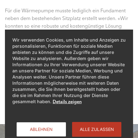
Für die Wärmepumpe musste lediglich ein Fundament
neben dem bestehenden Sitzplatz erstellt werden. «Wir
konnten so eine robuste und kostengünstige Lösung
anbieten. Die neue Wärmepumpe liefert ganzjährig
Wir verwenden Cookies, um Inhalte und Anzeigen zu
genügend Leistung. Obwohl wir hier auf fast 1500
personalisieren, Funktionen für soziale Medien
Metern Höhe sind, arbeiten diese Geräte auch bei tiefen
anbieten zu können und die Zugriffe auf unsere
Temperaturen einwandfrei», sagt Thomas Ruppen.
Website zu analysieren. Außerdem geben wir
Anselm Schwery, zuständiger Verkaufsberater bei ELCO,
Informationen zu Ihrer Verwendung unserer Website
an unsere Partner für soziale Medien, Werbung und
weist auf einen weiteren Punkt hin: «Die ganze
Analysen weiter. Unsere Partner führen diese
Installation ist sehr einfach gehalten. Falls in 15 bis 20
Informationen möglicherweise mit weiteren Daten
Jahren einmal ein Ersatz fällig wird, kann der neue
zusammen, die Sie ihnen bereitgestellt haben oder
Wärmeerzeuger einfach auf dem bestehenden Sockel
die sie im Rahmen Ihrer Nutzung der Dienste
gesammelt haben.
Details zeigen
platziert werden.»
ABLEHNEN
ALLE ZULASSEN