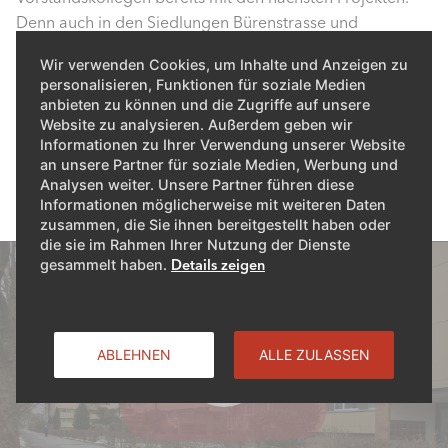
Denn auch in den Siedlungen Bürenstrasse und
Ostermundigenstrasse steht ein Generationenwechsel
Wir verwenden Cookies, um Inhalte und Anzeigen zu
bei der Wärmeerzeugung an. Heinz Bühlmann schliesst
personalisieren, Funktionen für soziale Medien
die Tür zur Heizzentrale an der Winkelriedstrasse und
anbieten zu können und die Zugriffe auf unsere
sagt: «Mit diesem Projekt sind wir zufrieden. Und wir sind
Website zu analysieren. Außerdem geben wir
Informationen zu Ihrer Verwendung unserer Website
überzeugt, dass unsere Mieterinnen und Mieter nun auch
an unsere Partner für soziale Medien, Werbung und
die nächsten zwanzig Jahre warme Wohnungen haben.»
Analysen weiter. Unsere Partner führen diese
Informationen möglicherweise mit weiteren Daten
zusammen, die Sie ihnen bereitgestellt haben oder
die sie im Rahmen Ihrer Nutzung der Dienste
gesammelt haben.
Details zeigen
ABLEHNEN
ALLE ZULASSEN