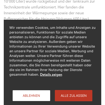
10'000 Liter) wurde rückgebaut und der Tankraum zur
Technikzentrale umfunktioniert. Hier fanden die
Inneneinheit der Wärmepumpe sowie der neue
Pufferspeicher für die Heizung (Volumen 600 Liter)
problemlos Platz. Die Wärmeverteilung erfolgt über die
Wir verwenden Cookies, um Inhalte und Anzeigen zu
drei bestehenden Heizgruppen. Zwei davon beliefern
personalisieren, Funktionen für soziale Medien
eine Fussbodenheizung, eine dritte die noch
anbieten zu können und die Zugriffe auf unsere
Website zu analysieren. Außerdem geben wir
bestehenden Hochtemperatur-Heizkörper. Im Zug der
Informationen zu Ihrer Verwendung unserer Website
Sanierung wurden auch die meisten Pumpen ersetzt.
an unsere Partner für soziale Medien, Werbung und
Analysen weiter. Unsere Partner führen diese
Informationen möglicherweise mit weiteren Daten
Problemlose Umsetzung
zusammen, die Sie ihnen bereitgestellt haben oder
die sie im Rahmen Ihrer Nutzung der Dienste
gesammelt haben.
Details zeigen
Der bisherige Wassererwärmer wurde belassen. «Diesen
will die Bauherrschaft voraussichtlich mit
einem
Wärmepumpenboiler
ersetzen», sagt Jürg
Schwab. Damit hätte man zwei Fliegen auf einen
ABLEHNEN
ALLE ZULASSEN
Streich: «Eine Warmwasseraufbereitung mit
Umweltwärme und gleichzeitig eine Gratis-Entfeuchtung