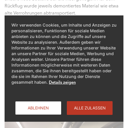
Rückflug wurde jeweils demontiertes Material wie etwa
alte Verrohrungen abtransportiert.
Wir verwenden Cookies, um Inhalte und Anzeigen zu
Weil für die Zentrale ein gewisses Überflutungsrisiko
personalisieren, Funktionen für soziale Medien
besteht, wurden die beiden neuen Elco-Wärmepumpen
anbieten zu können und die Zugriffe auf unsere
auf einer 80 Zentimeter hohen Konstruktion
Website zu analysieren. Außerdem geben wir
aufgeständert. Während die Zentrale früher als enger,
Informationen zu Ihrer Verwendung unserer Website
an unsere Partner für soziale Medien, Werbung und
mit Technik vollgestopfter Raum erschien, zeigt sich die
Analysen weiter. Unsere Partner führen diese
neue Anlage aufgeräumt und übersichtlich. «Die
Informationen möglicherweise mit weiteren Daten
sorgfältige Nutzung des Raums gefällt mir sehr gut.
zusammen, die Sie ihnen bereitgestellt haben oder
Unsere Monteure haben zudem eine grosse Liebe zum
die sie im Rahmen Ihrer Nutzung der Dienste
gesammelt haben.
Details zeigen
Detail an den Tag gelegt. Das ist auch richtig, denn die
Isole di Brissago liegen uns Tessinern sehr am Herzen»,
sagt Matteo Anelotti.
ABLEHNEN
ALLE ZULASSEN