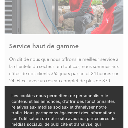
Service haut de gamme
On dit de nous que nous offrons le meilleur service à
la clientèle du secteur: en tout cas, nous sommes aux
côtés de nos clients 365 jours par an et 24 heures sur
24. Et ce, avec un réseau complet de plus de 370
techniciens de service à travers toute la Suisse.
Les cookies nous permettent de personnaliser le
contenu et les annonces, d'offrir des fonctionnalités
DÉCOUVREZ NOTRE GAMME COMPLÈTE DE
SERVICES
relatives aux médias sociaux et d'analyser notre
trafic. Nous partageons également des informations
sur l'utilisation de notre site avec nos partenaires de
médias sociaux, de publicité et d'analyse, qui