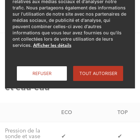
relatives aux médias sociaux et d'analyser notre
Contrôle
trafic. Nous partageons également des informations
ventilateur,
sur l'utilisation de notre site avec nos partenaires de
✔
✔
processus de
médias sociaux, de publicité et d'analyse, qui
dégivrage
peuvent combiner celles-ci avec d'autres
informations que vous leur avez fournies ou qu'ils
ont collectées lors de votre utilisation de leurs
services.
Afficher les détails
Contrôle AQUATOP® sol-eau
REFUSER
TOUT AUTORISER
et eau-eau
ECO
TOP
Pression de la
sonde et vase
✔
✔