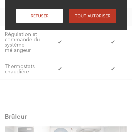
REFUSER
TOUT AUTORISER
ECO
TOP
Régulation et
commande du
✔
✔
système
mélangeur
Thermostats
✔
✔
chaudière
Brûleur