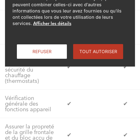
remplacer joints
peuvent combiner celles-ci avec d'autres
informations que vous leur avez fournies ou qu'ils
ont collectées lors de votre utilisation de leurs
Contrôler
services.
Afficher les détails
l’étanchéité du
✔
✔
circuit de gaz
réfrigérant
REFUSER
TOUT AUTORISER
Contrôle du bon
fonctionnement des
instruments de
✔
✔
sécurité du
chauffage
(thermostats)
Vérification
générale des
✔
✔
fonctions appareil
Assurer la propreté
de la grille frontale
✔
✔
et du bloc accu de