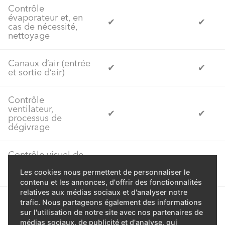
Contrôle
évaporateur et, en
✔
✔
cas de nécessité,
nettoyage
Canaux d’air (entrée
✔
✔
et sortie d’air)
Contrôle
ventilateur,
✔
✔
processus de
dégivrage
Contrôle visuel de
l’état général
✔
✔
installation
Les cookies nous permettent de personnaliser le
contenu et les annonces, d'offrir des fonctionnalités
relatives aux médias sociaux et d'analyser notre
Vérifier fuites dans
trafic. Nous partageons également des informations
circuit hydraulique
sur l'utilisation de notre site avec nos partenaires de
✔
✔
et, si nécessaire,
médias sociaux, de publicité et d'analyse, qui